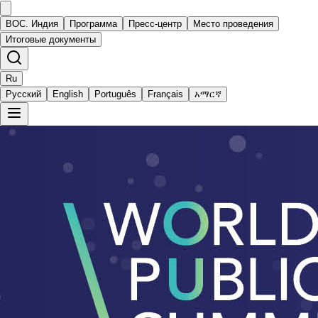
ВОС. Индия
Программа
Пресс-центр
Место проведения
Итоговые документы
Ru
Русский
English
Português
Français
አማርኛ